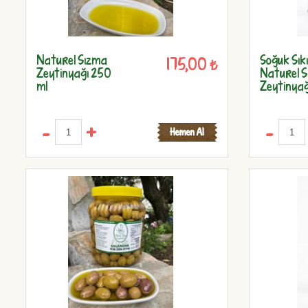
Naturel Sızma
Soğuk Sık
175,00 ₺
Zeytinyağı 250
Naturel 
ml
Zeytinyağı
-
+
-