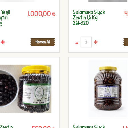
Yeşil
Salamura Siyah
1.000,00 ₺
4
ytin
Zeytin 1,6 Kg
Kg
261-320
+
-
+
 Zeytin
Salamura Siyah