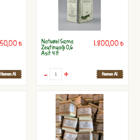
Naturel Sızma
50,00 ₺
1.800,00 ₺
Zeytinyağı 0,6
Asit 4 lt
-
+