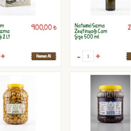
ım
Naturel Sızma
900,00 ₺
2
Sızma
Zeytinyağı Cam
 2 Lt
Şişe 500 ml
+
-
+