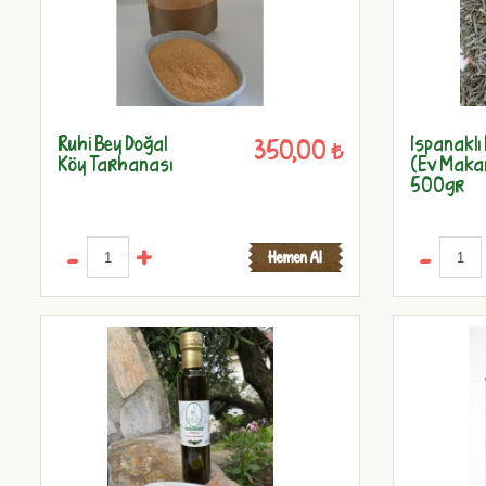
Ruhi Bey Doğal
Ispanaklı
350,00 ₺
Köy Tarhanası
(Ev Maka
500gr
-
+
-