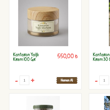
Kantaron Yağlı
Kantaron 
550,00 ₺
Krem 100 Gr
Krem 30 
-
+
-