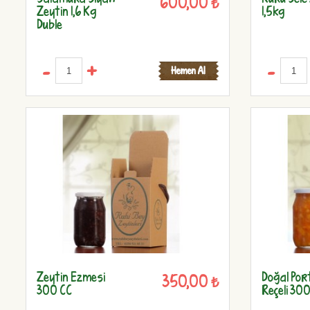
600,00 ₺
Zeytin 1,6 Kg
1,5kg
Duble
-
+
-
Zeytin Ezmesi
Doğal Por
350,00 ₺
300 CC
Reçeli 30