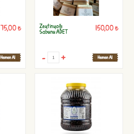
Zeytinyağı
75,00 ₺
150,00 ₺
Sabunu ADET
-
+