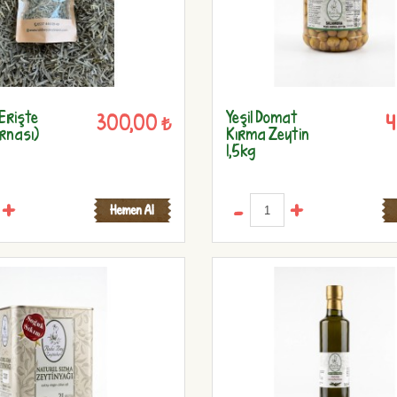
 Erişte
Yeşil Domat
300,00 ₺
4
rnası)
Kırma Zeytin
1,5kg
+
-
+