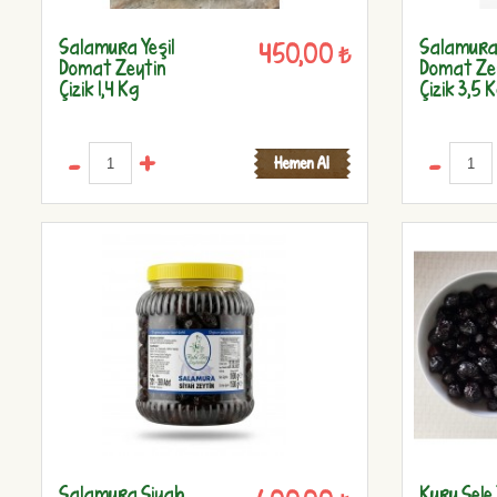
Salamura Yeşil
Salamura 
450,00 ₺
Domat Zeytin
Domat Ze
Çizik 1,4 Kg
Çizik 3,5 
-
+
-
Salamura Siyah
Kuru Sele