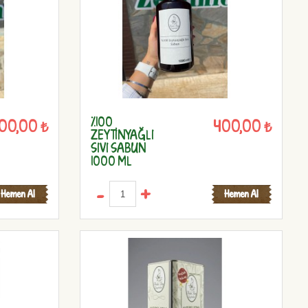
%100
00,00 ₺
400,00 ₺
ZEYTİNYAĞLI
SIVI SABUN
1000 ML
-
+