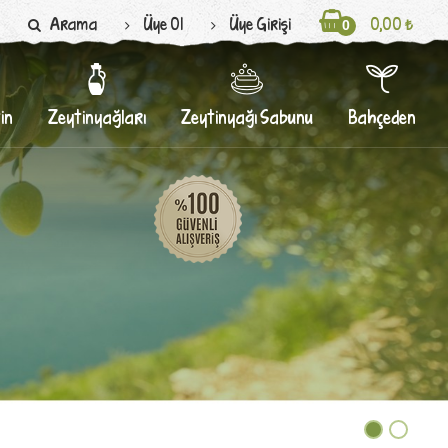
Arama
Üye Ol
Üye Girişi
0,00 ₺
0
in
Zeytinyağları
Zeytinyağı Sabunu
Bahçeden