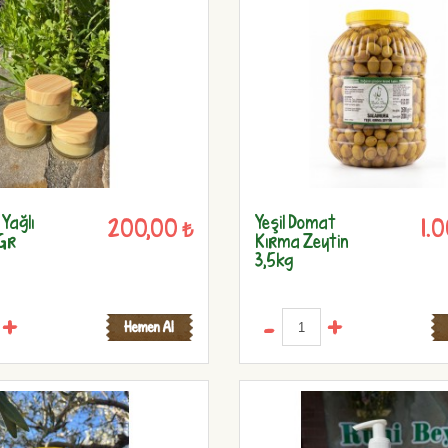
Yağlı
Yeşil Domat
200,00 ₺
1.
Gr
Kırma Zeytin
3,5kg
+
-
+