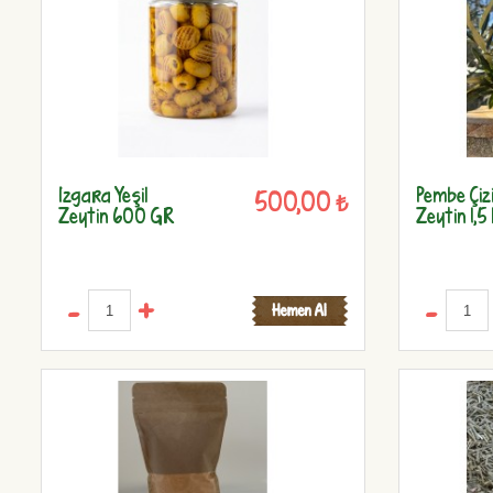
Izgara Yeşil
Pembe Çiz
500,00 ₺
Zeytin 600 GR
Zeytin 1,5
-
+
-