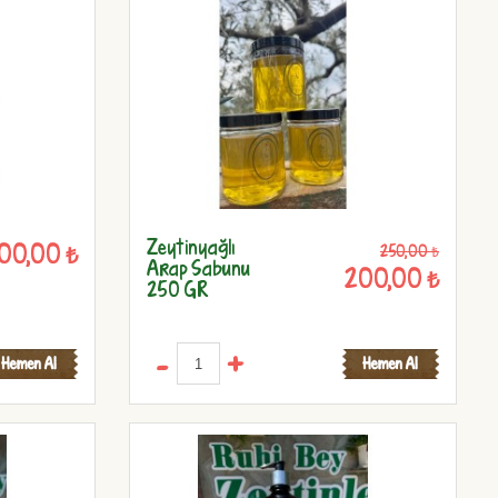
Zeytinyağlı
000,00 ₺
250,00 ₺
Arap Sabunu
200,00 ₺
250 GR
-
+