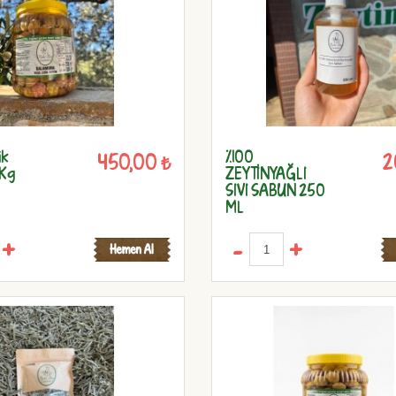
ik
%100
450,00 ₺
2
 Kg
ZEYTİNYAĞLI
SIVI SABUN 250
ML
+
-
+