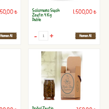
Salamura Siyah
50,00 ₺
1.500,00 ₺
Zeytin 4 Kg
Duble
-
+
Doğal Zeytin