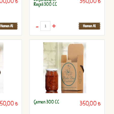
100,00 ₺
350,00 ₺
Reçeli 300 CC
-
+
Çemen 300 CC
50,00 ₺
350,00 ₺