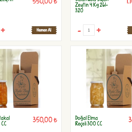
550,00 ₺
1.
Zeytin 4 Kg 261-
320
+
-
+
takal
Doğal Elma
350,00 ₺
3
0 CC
Reçeli 300 CC