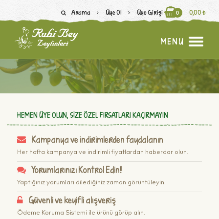
Arama
Üye Ol
Üye Girişi
0,00 ₺
0
M
E
N
U
HEMEN ÜYE OLUN, SIZE ÖZEL FIRSATLARI KAÇIRMAYIN
Kampanya ve indirimlerden faydalanın
Her hafta kampanya ve indirimli fiyatlardan haberdar olun.
Yorumlarınızı Kontrol Edin!
Yaptığınız yorumları dilediğiniz zaman görüntüleyin.
Güvenli ve keyifli alışveriş
Ödeme Koruma Sistemi ile ürünü görüp alın.