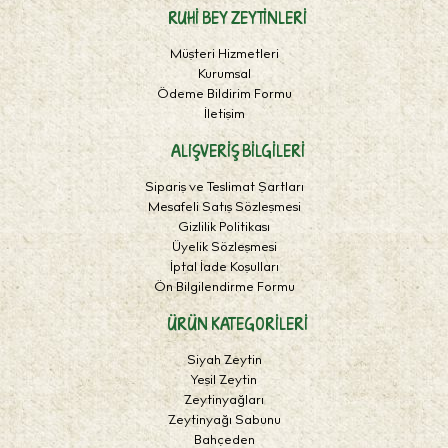
RUHI BEY ZEYTINLERI
Müşteri Hizmetleri
Kurumsal
Ödeme Bildirim Formu
İletişim
ALIŞVERIŞ BILGILERI
Sipariş ve Teslimat Şartları
Mesafeli Satış Sözleşmesi
Gizlilik Politikası
Üyelik Sözleşmesi
İptal İade Koşulları
Ön Bilgilendirme Formu
ÜRÜN KATEGORILERI
Siyah Zeytin
Yeşil Zeytin
Zeytinyağları
Zeytinyağı Sabunu
Bahçeden