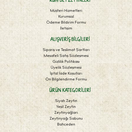
Müşteri Hizmetleri
Kurumsal
Ödeme Bildirim Formu
İletişim
ALIŞVERIŞ BILGILERI
Sipariş ve Teslimat Şartları
Mesafeli Satış Sözleşmesi
Gizlilik Politikası
Üyelik Sözleşmesi
İptal İade Koşulları
Ön Bilgilendirme Formu
ÜRÜN KATEGORILERI
Siyah Zeytin
Yeşil Zeytin
Zeytinyağları
Zeytinyağı Sabunu
Bahçeden