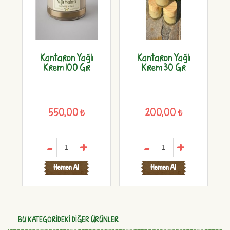
Kantaron Yağlı
Kantaron Yağlı
Yeşil Do
Krem 100 Gr
Krem 30 Gr
Zeyti
550,00 ₺
200,00 ₺
1.00
-
+
-
+
-
BU KATEGORIDEKI DIĞER ÜRÜNLER