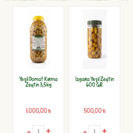
mat Kırma
Izgara Yeşil Zeytin
Pembe Çizik Zeytin
n 3,5kg
600 GR
1,5 Kg
0,00 ₺
500,00 ₺
450,00 ₺
+
-
+
-
+