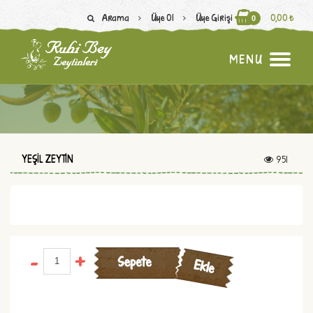
Arama
Üye Ol
Üye Girişi
0,00 ₺
0
M
E
N
U
YEŞIL ZEYTIN
951
-
+