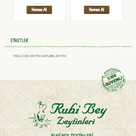
ETIKETLER
YEŞİL ÇİZİK ZEYTİN NATUREL ZEYTİN
RUHI BEY ZEYTINLERI